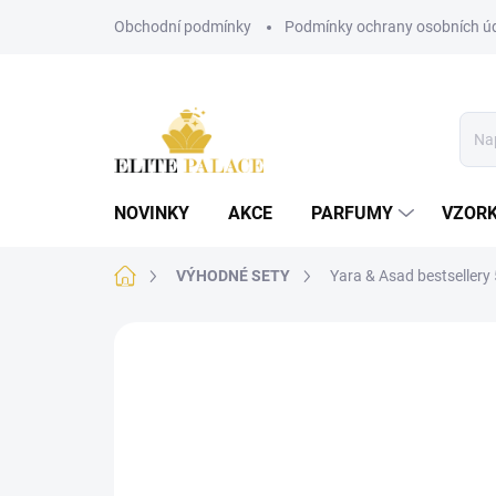
Přejít
Obchodní podmínky
Podmínky ochrany osobních ú
na
obsah
NOVINKY
AKCE
PARFUMY
VZOR
Domů
VÝHODNÉ SETY
Yara & Asad bestsellery
Neohodnoceno
Podrobnosti hodnoce