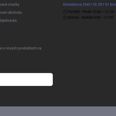
vané značky
Einsteinova 3541/18, 851 01 Bra
🕒 Pondělí - Pátek 10:00 – 21:00
cení obchodu
🕒 Sobota - Neděle 9:00 – 21:00
objednávka
ce o nových produktech na
sobních údajů