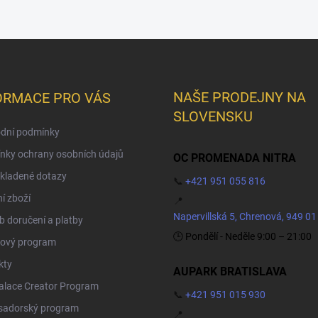
NAŠE PRODEJNY NA
ORMACE PRO VÁS
SLOVENSKU
dní podmínky
nky ochrany osobních údajů
OC PROMENADA NITRA
kladené dotazy
📞
+421 951 055 816
í zboží
📍
Napervillská 5, Chrenová, 949 01
 doručení a platby
🕒 Pondělí - Neděle 9:00 – 21:00
ový program
kty
AUPARK BRATISLAVA
Palace Creator Program
📞
+421 951 015 930
adorský program
📍