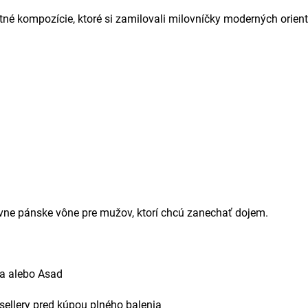
tné kompozície, ktoré si zamilovali milovníčky moderných orien
ívne pánske vône pre mužov, ktorí chcú zanechať dojem.
ra alebo Asad
sellery pred kúpou plného balenia