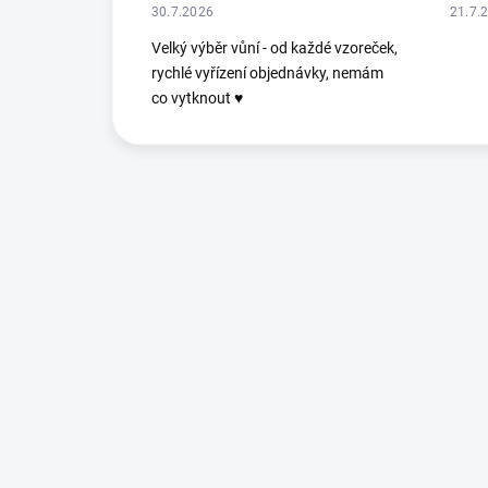
30.7.2026
21.7.
Velký výběr vůní - od každé vzoreček,
rychlé vyřízení objednávky, nemám
co vytknout ♥️