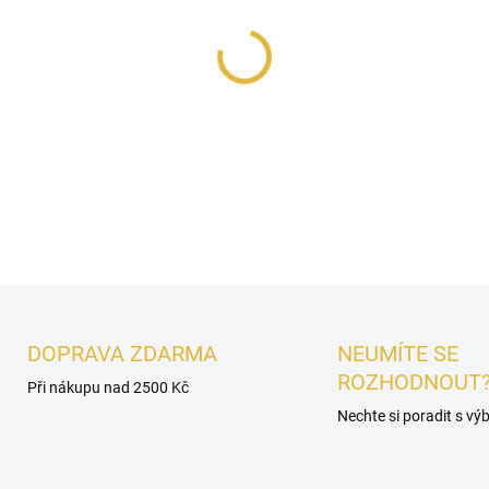
−
+
Najznámejšie dámske aj páns
balíčku. Objavte kompletnú k
DETAILNÍ INFORMACE
DOPRAVA ZDARMA
NEUMÍTE SE
ROZHODNOUT
Při nákupu nad 2500 Kč
Nechte si poradit s v