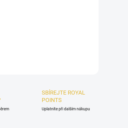
Přidat do košíku
ke bestsellery Lattafa v jednom exkluzívnom
olekciu Yara a Asad v praktických vzorkách.
ZEPTAT SE
HLÍDAT
SBÍREJTE ROYAL
?
POINTS
ýběrem
Uplatníte při dalším nákupu