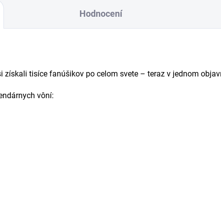
Hodnocení
 si získali tisíce fanúšikov po celom svete – teraz v jednom obja
endárnych vôní: