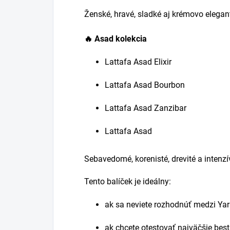
Ženské, hravé, sladké aj krémovo elegan
🔥 Asad kolekcia
Lattafa Asad Elixir
Lattafa Asad Bourbon
Lattafa Asad Zanzibar
Lattafa Asad
Sebavedomé, korenisté, drevité a intenz
Tento balíček je ideálny:
ak sa neviete rozhodnúť medzi Ya
ak chcete otestovať najväčšie best