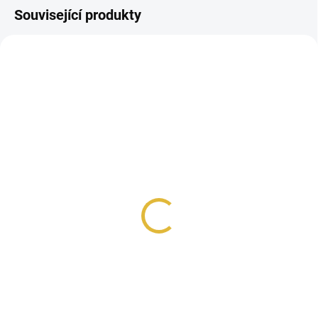
Související produkty
UNISEX
UNISEX
SKLADEM
SKLADEM
French Avenue Genesis
French Avenue Genesis
Aries EDP 90ml
Capricorn EDP 90ml
848 Kč
848 Kč
Do košíku
Do košíku
French Avenue Genesis Aries
French Avenue Genesis Capricorn
(Baran) je jiskřivá a moderní vůně
(Kozoroh) je výrazná, temně
plná ovocné svěžesti a
smyslná vůně s tóny kadidla,
květinové...
kouře a...