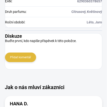
EAN
:
6290360378657
Druh parfumu
:
Citrusový, Květinový
Roční období
:
Léto, Jaro
Diskuze
Buďte první, kdo napíše příspěvek k této položce.
Přidat komentář
HANA D.