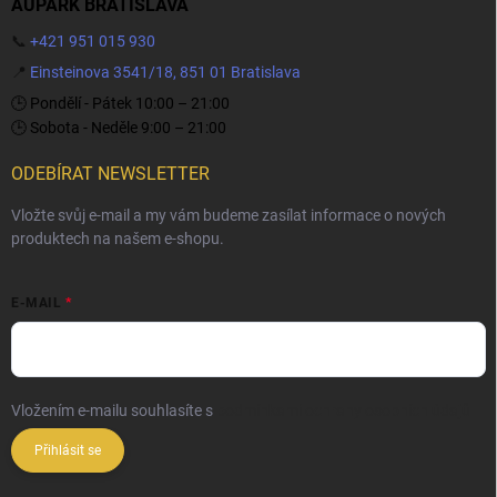
AUPARK BRATISLAVA
📞
+421 951 015 930
📍
Einsteinova 3541/18, 851 01 Bratislava
🕒 Pondělí - Pátek 10:00 – 21:00
🕒 Sobota - Neděle 9:00 – 21:00
ODEBÍRAT NEWSLETTER
Vložte svůj e-mail a my vám budeme zasílat informace o nových
produktech na našem e-shopu.
E-MAIL
Vložením e-mailu souhlasíte s
podmínkami ochrany osobních údajů
Přihlásit se