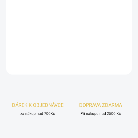
French Avenue Genesis Gemini (Blíženci)
je
svěží a
moderní vůně,
kde se pojí
bergamot
a
zázvor
s
elegantním
cedrem
a hřejivým
santalovým dřevem
.
Ideální volba pro ty, kdo chtějí působit sebevědomě a
stylově.
DETAILNÍ INFORMACE
ZEPTAT SE
HLÍDAT
DÁREK K OBJEDNÁVCE
DOPRAVA ZDARMA
za nákup nad 700Kč
Při nákupu nad 2500 Kč