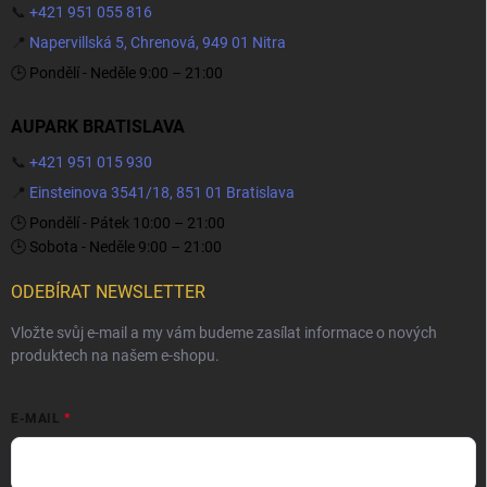
📞
+421 951 055 816
📍
Napervillská 5, Chrenová, 949 01 Nitra
🕒 Pondělí - Neděle 9:00 – 21:00
AUPARK BRATISLAVA
📞
+421 951 015 930
📍
Einsteinova 3541/18, 851 01 Bratislava
🕒 Pondělí - Pátek 10:00 – 21:00
🕒 Sobota - Neděle 9:00 – 21:00
ODEBÍRAT NEWSLETTER
Vložte svůj e-mail a my vám budeme zasílat informace o nových
produktech na našem e-shopu.
E-MAIL