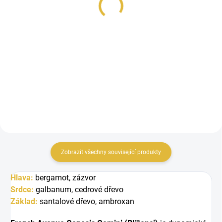
848 Kč
848 Kč
Do košíku
Do košíku
French Avenue Genesis
French Avenue Genesis Aries
Aquarius(Vodnář) je originální a
(Baran) je jiskřivá a moderní vůně
odvážná vůně, která spojuje
plná ovocné svěžesti a
svěžest...
květinové...
Zobrazit všechny související produkty
Hlava:
bergamot, zázvor
Srdce:
galbanum, cedrové dřevo
Základ:
santalové dřevo, ambroxan