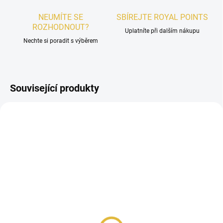
NEUMÍTE SE
SBÍREJTE ROYAL POINTS
ROZHODNOUT?
Uplatníte při dalším nákupu
Nechte si poradit s výběrem
Související produkty
UNISEX
UNISEX
SKLADEM
SKLADEM
French Avenue Genesis
French Avenue Genesis
Aquarius EDP 90ml
Aries EDP 90ml