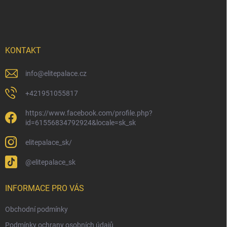
á
p
a
t
í
KONTAKT
info
@
elitepalace.cz
+421951055817
https://www.facebook.com/profile.php?
id=61556834792924&locale=sk_sk
elitepalace_sk/
@elitepalace_sk
INFORMACE PRO VÁS
Obchodní podmínky
Podmínky ochrany osobních údajů