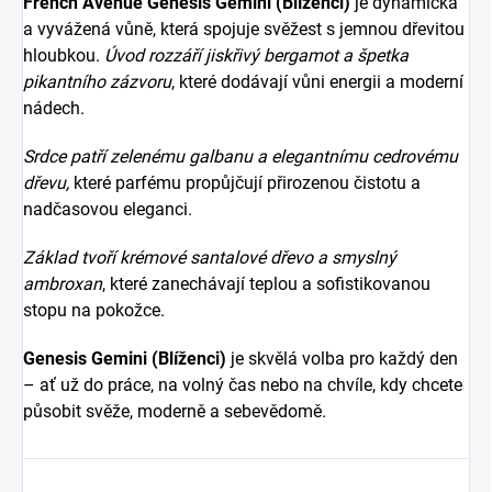
French Avenue Genesis Gemini (Blíženci)
je dynamická
a vyvážená vůně, která spojuje svěžest s jemnou dřevitou
hloubkou.
Úvod rozzáří jiskřivý bergamot a špetka
pikantního zázvoru
, které dodávají vůni energii a moderní
nádech.
Srdce patří zelenému galbanu a elegantnímu cedrovému
dřevu,
které parfému propůjčují přirozenou čistotu a
nadčasovou eleganci.
Základ tvoří krémové santalové dřevo a smyslný
ambroxan
, které zanechávají teplou a sofistikovanou
stopu na pokožce.
Genesis Gemini (Blíženci)
je skvělá volba pro každý den
– ať už do práce, na volný čas nebo na chvíle, kdy chcete
působit svěže, moderně a sebevědomě.