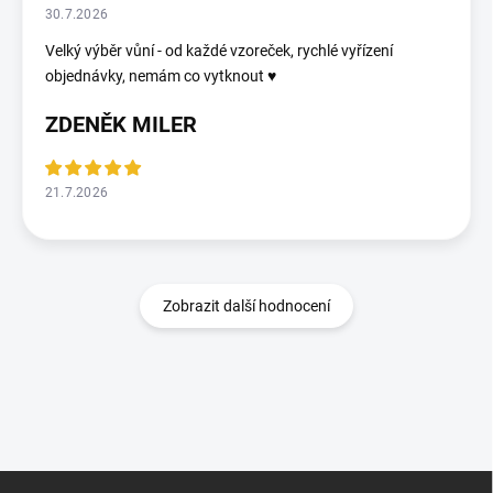
30.7.2026
Velký výběr vůní - od každé vzoreček, rychlé vyřízení
objednávky, nemám co vytknout ♥️
ZDENĚK MILER
21.7.2026
Zobrazit další hodnocení
Z