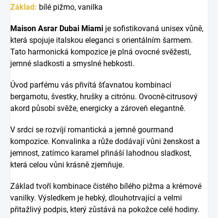
Základ:
bílé pižmo, vanilka
Maison Asrar Dubai Miami
je sofistikovaná unisex vůně,
která spojuje italskou eleganci s orientálním šarmem.
Tato harmonická kompozice je plná ovocné svěžesti,
jemné sladkosti a smyslné hebkosti.
Úvod parfému vás přivítá šťavnatou kombinací
bergamotu, švestky, hrušky a citrónu. Ovocně-citrusový
akord působí svěže, energicky a zároveň elegantně.
V srdci se rozvíjí romantická a jemně gourmand
kompozice. Konvalinka a růže dodávají vůni ženskost a
jemnost, zatímco karamel přináší lahodnou sladkost,
která celou vůni krásně zjemňuje.
Základ tvoří kombinace čistého bílého pižma a krémové
vanilky. Výsledkem je hebký, dlouhotrvající a velmi
přitažlivý podpis, který zůstává na pokožce celé hodiny.