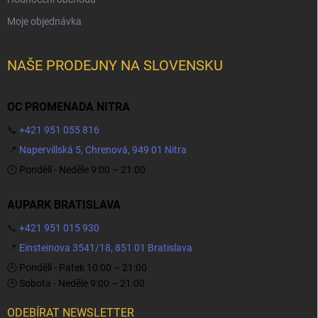
Moje objednávka
NAŠE PRODEJNY NA SLOVENSKU
OC PROMENADA NITRA
📞
+421 951 055 816
📍
Napervillská 5, Chrenová, 949 01 Nitra
🕒 Pondělí - Neděle 9:00 – 21:00
AUPARK BRATISLAVA
📞
+421 951 015 930
📍
Einsteinova 3541/18, 851 01 Bratislava
🕒 Pondělí - Pátek 10:00 – 21:00
🕒 Sobota - Neděle 9:00 – 21:00
ODEBÍRAT NEWSLETTER