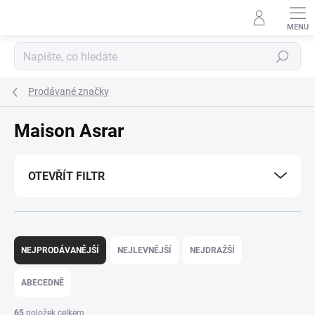
Přejít
na
obsah
Hledat
Prodávané značky
Maison Asrar
OTEVŘÍT FILTR
Ř
a
NEJPRODÁVANĚJŠÍ
NEJLEVNĚJŠÍ
NEJDRAŽŠÍ
z
e
ABECEDNĚ
n
í
65
položek celkem