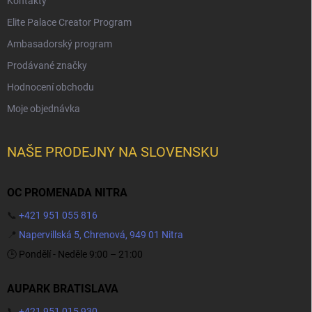
Kontakty
Elite Palace Creator Program
Ambasadorský program
Prodávané značky
Hodnocení obchodu
Moje objednávka
NAŠE PRODEJNY NA SLOVENSKU
OC PROMENADA NITRA
📞
+421 951 055 816
📍
Napervillská 5, Chrenová, 949 01 Nitra
🕒 Pondělí - Neděle 9:00 – 21:00
AUPARK BRATISLAVA
📞
+421 951 015 930