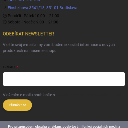
📍
Einsteinova 3541/18, 851 01 Bratislava
🕒 Pondělí - Pátek 10:00 – 21:00
🕒 Sobota - Neděle 9:00 – 21:00
ODEBÍRAT NEWSLETTER
Vložte svůj e-mail a my vám budeme zasílat informace o nových
produktech na našem e-shopu.
E-MAIL
Vložením e-mailu souhlasíte s
podmínkami ochrany osobních údajů
Přihlásit se
Pro přizpůsobení obsahu a reklam, poskytování funkcí sociálních médií a