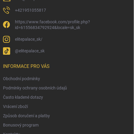
s
u
+421951055817
https://www.facebook.com/profile.php?
id=61556834792924&locale=sk_sk
elitepalace_sk/
@elitepalace_sk
INFORMACE PRO VÁS
Obchodní podmínky
Podmínky ochrany osobních údajů
Často kladené dotazy
Vrácení zboží
Způsob doručení a platby
Bonusový program