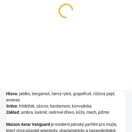
48 Kč
Měrná
48 Kč / 1 ml
cena:
Do košíku
Inspirováno Absolu Aventus
2023 Creed. Maison Asrar
Vanguard je dynamická pánská
vůně s...
Hlava:
jablko, bergamot, černý rybíz, grapefruit, růžový pepř,
ananas
Srdce:
hřebíček, zázvor, kardamom, konvalinka
Základ:
ambra, kašmír, cedrové dřevo, kůže, mech, pižmo
Maison Asrar Vanguard
je moderní pánský parfém pro muže,
který chce působit energicky, charismaticky a nezaměnitelně.