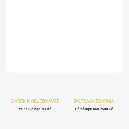
Inspirováno
Absolu Aventus 2023 Creed.
Maison Asrar Vanguard
je dynamická pánská vůně s
ovocně-svěžím úvodem, kořeněným srdcem a hlubokým
dřevito-koženým základem
. Moderní, výrazná a
sebevědomá.
DETAILNÍ INFORMACE
ZEPTAT SE
HLÍDAT
DÁREK K OBJEDNÁVCE
DOPRAVA ZDARMA
za nákup nad 700Kč
Při nákupu nad 2500 Kč