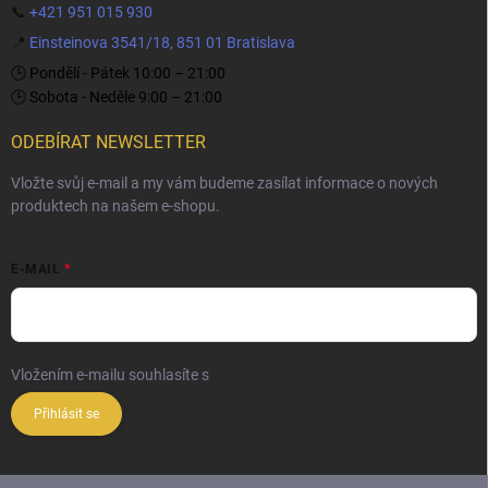
📞
+421 951 015 930
📍
Einsteinova 3541/18, 851 01 Bratislava
🕒 Pondělí - Pátek 10:00 – 21:00
🕒 Sobota - Neděle 9:00 – 21:00
ODEBÍRAT NEWSLETTER
Vložte svůj e-mail a my vám budeme zasílat informace o nových
produktech na našem e-shopu.
E-MAIL
Vložením e-mailu souhlasíte s
podmínkami ochrany osobních údajů
Přihlásit se