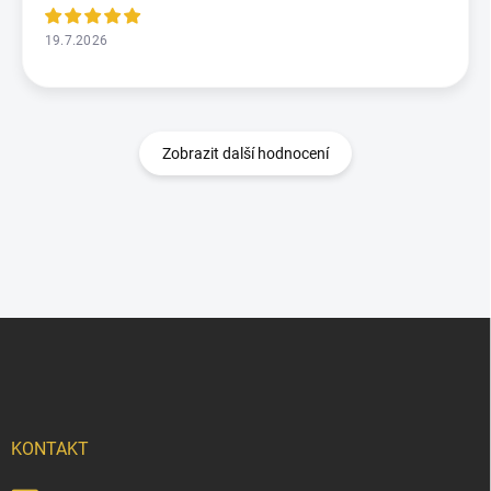
19.7.2026
Zobrazit další hodnocení
Z
á
p
a
t
í
KONTAKT