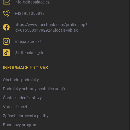
info
@
elitepalace.cz
+421951055817
https://www.facebook.com/profile.php?
id=61556834792924&locale=sk_sk
elitepalace_sk/
@elitepalace_sk
INFORMACE PRO VÁS
Obchodní podmínky
Podmínky ochrany osobních údajů
Často kladené dotazy
Vrácení zboží
Způsob doručení a platby
Bonusový program