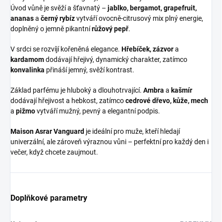
Úvod vůně je svěží a šťavnatý –
jablko, bergamot, grapefruit,
ananas
a
černý rybíz
vytváří ovocně-citrusový mix plný energie,
doplněný o jemně pikantní
růžový pepř
.
V srdci se rozvíjí kořeněná elegance.
Hřebíček, zázvor
a
kardamom
dodávají hřejivý, dynamický charakter, zatímco
konvalinka
přináší jemný, svěží kontrast.
Základ parfému je hluboký a dlouhotrvající.
Ambra
a
kašmír
dodávají hřejivost a hebkost, zatímco
cedrové dřevo, kůže, mech
a
pižmo
vytváří mužný, pevný a elegantní podpis.
Maison Asrar Vanguard
je ideální pro muže, kteří hledají
univerzální, ale zároveň výraznou vůni – perfektní pro každý den i
večer, když chcete zaujmout.
Doplňkové parametry