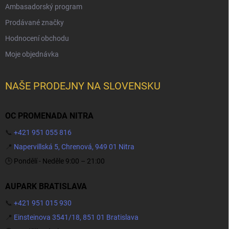
Ambasadorský program
Prodávané značky
Hodnocení obchodu
Moje objednávka
NAŠE PRODEJNY NA SLOVENSKU
OC PROMENADA NITRA
📞
+421 951 055 816
📍
Napervillská 5, Chrenová, 949 01 Nitra
🕒 Pondělí - Neděle 9:00 – 21:00
AUPARK BRATISLAVA
📞
+421 951 015 930
📍
Einsteinova 3541/18, 851 01 Bratislava