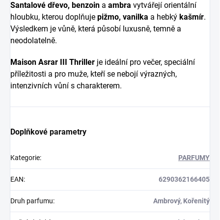
Santalové dřevo, benzoin
a
ambra
vytvářejí orientální
hloubku, kterou doplňuje
pižmo, vanilka
a hebký
kašmír
.
Výsledkem je vůně, která působí luxusně, temně a
neodolatelně.
Maison Asrar III Thriller
je ideální pro večer, speciální
příležitosti a pro muže, kteří se nebojí výrazných,
intenzivních vůní s charakterem.
Doplňkové parametry
Kategorie
:
PARFUMY
EAN
:
6290362166405
Druh parfumu
:
Ambrový, Kořenitý