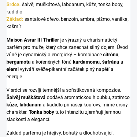
Srdce:
šalvěj muškátová, labdanum, kůže, tonka boby,
kadidlo
Základ:
santalové dřevo, benzoin, ambra, pižmo, vanilka,
kašmír
Maison Asrar III Thriller
je výrazný a charismatický
parfém pro muže, který chce zanechat silný dojem. Úvod
vůně je dynamický a energický – kombinace
citrónu,
bergamotu
a kořeněných tónů
kardamomu, šafránu
a
elemi
vytváří svěže-pikantní začátek plný napětí a
energie.
V srdci se rozvíjí temnější a sofistikovaná kompozice.
Šalvěj muškátová
dodává aromatickou hloubku, zatímco
kůže, labdanum
a kadidlo přinášejí kouřový, mírně drsný
charakter.
Tonka boby
tuto intenzitu zjemňují jemnou
sladkostí a elegancí.
Základ parfému je hřejivý, bohatý a dlouhotrvající.