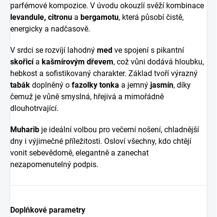
parfémové kompozice. V úvodu okouzlí svěží kombinace
levandule, citronu
a
bergamotu
, která působí čistě,
energicky a nadčasově.
V srdci se rozvíjí lahodný
med
ve spojení s pikantní
skořicí
a
kašmírovým dřevem
, což vůni dodává hloubku,
hebkost a sofistikovaný charakter. Základ tvoří výrazný
tabák
doplněný o
fazolky tonka
a jemný
jasmín
, díky
čemuž je vůně smyslná, hřejivá a mimořádně
dlouhotrvající.
Muharib
je ideální volbou pro večerní nošení, chladnější
dny i výjimečné příležitosti. Osloví všechny, kdo chtějí
vonit sebevědomě, elegantně a zanechat
nezapomenutelný podpis.
Doplňkové parametry