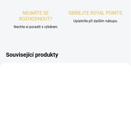
NEUMÍTE SE
SBÍREJTE ROYAL POINTS
ROZHODNOUT?
Uplatníte při dalším nákupu
Nechte si poradit s výběrem
Související produkty
PÁNSKÉ
PÁNSKÉ
SKLADEM
SKLADEM
Le Falconé Muharib
Le Falconé Muharib Hero
Extrait de Parfum 85ml
Extrait de Parfum 85ml