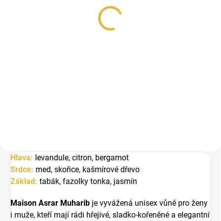
1 043 Kč
1 091 Kč
Měrná
Měrná
1 043 Kč / 85 ml
1 091 Kč / 85 ml
cena:
cena:
Do košíku
Do košíku
Le Falconé Muharib je výrazná
Inspirováno Ambassador Men
pánská vůně s kořeněným
Gisada. Le Falconé Muharib Hero
úvodem, aromatickým srdcem a
je moderní pánská vůně s...
moderním...
Hlava:
l
evandule, c
itron, b
ergamot
Srdce:
med, skořice, kašmírové dřevo
Základ:
tabák, fazolky tonka, jasmín
Maison Asrar
Muharib
je vyvážená unisex vůně pro ženy
i muže, kteří mají rádi hřejivé, sladko-kořeněné a elegantní