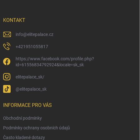
a
t
í
KONTAKT
info
@
elitepalace.cz
+421951055817
https://www.facebook.com/profile.php?
id=61556834792924&locale=sk_sk
elitepalace_sk/
@elitepalace_sk
INFORMACE PRO VÁS
Obchodní podmínky
Podmínky ochrany osobních údajů
Často kladené dotazy