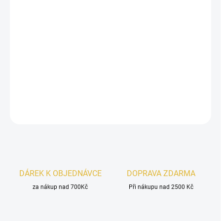
Inspirováno
XJ 1861 Naxos Xerjoff.
Maison Asrar
Muharib
je sebevědomá a hřejivá vůně
, ve
které se svěží
citrusy
a
levandule
spojují se sladkým
medem, skořicí
a
tabákovým základem
. Elegantní,
výrazná a dlouhotrvající.
DETAILNÍ INFORMACE
ZEPTAT SE
HLÍDAT
DÁREK K OBJEDNÁVCE
DOPRAVA ZDARMA
za nákup nad 700Kč
Při nákupu nad 2500 Kč