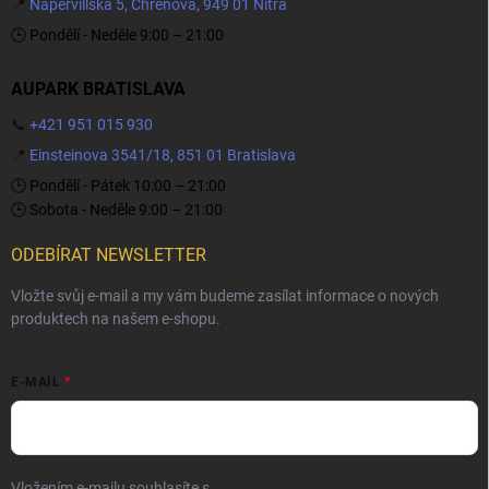
📍
Napervillská 5, Chrenová, 949 01 Nitra
🕒 Pondělí - Neděle 9:00 – 21:00
AUPARK BRATISLAVA
📞
+421 951 015 930
📍
Einsteinova 3541/18, 851 01 Bratislava
🕒 Pondělí - Pátek 10:00 – 21:00
🕒 Sobota - Neděle 9:00 – 21:00
ODEBÍRAT NEWSLETTER
Vložte svůj e-mail a my vám budeme zasílat informace o nových
produktech na našem e-shopu.
E-MAIL
Vložením e-mailu souhlasíte s
podmínkami ochrany osobních údajů