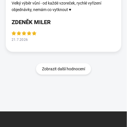
Velký výběr vůní - od každé vzoreček, rychlé vyřízení
objednávky, nemám co vytknout ♥️
ZDENĚK MILER
21.7.2026
Zobrazit další hodnocení
Z
á
p