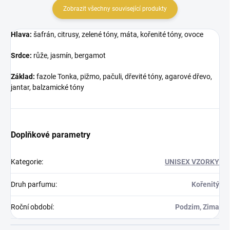
Zobrazit všechny související produkty
Hlava:
šafrán, citrusy, zelené tóny, máta, kořenité tóny, ovoce
Srdce:
růže, jasmín, bergamot
Základ:
fazole Tonka, pižmo, pačuli, dřevité tóny, agarové dřevo,
jantar, balzamické tóny
Doplňkové parametry
Kategorie
:
UNISEX VZORKY
Druh parfumu
:
Kořenitý
Roční období
:
Podzim, Zima