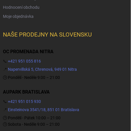
Hodnocení obchodu
Moje objednávka
NAŠE PRODEJNY NA SLOVENSKU
OC PROMENADA NITRA
📞
+421 951 055 816
📍
Napervillská 5, Chrenová, 949 01 Nitra
🕒 Pondělí - Neděle 9:00 – 21:00
AUPARK BRATISLAVA
📞
+421 951 015 930
📍
Einsteinova 3541/18, 851 01 Bratislava
🕒 Pondělí - Pátek 10:00 – 21:00
🕒 Sobota - Neděle 9:00 – 21:00