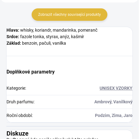
Zobrazit všechny související produkty
Hlava:
whisky, koriandr, mandarinka, pomeranč
Srdce:
fazole tonka, styrax, anýz, kašmír
Základ:
benzoin, pačuli, vanilka
Doplňkové parametry
Kategorie
:
UNISEX VZORKY
Druh parfumu
:
Ambrový, Vanilkový
Roční období
:
Podzim, Zima, Jaro
Diskuze