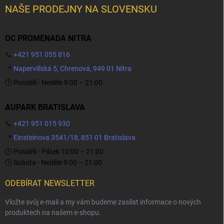
NAŠE PRODEJNY NA SLOVENSKU
OC PROMENADA NITRA
📞
+421 951 055 816
📍
Napervillská 5, Chrenová, 949 01 Nitra
🕒 Pondělí - Neděle 9:00 – 21:00
AUPARK BRATISLAVA
📞
+421 951 015 930
📍
Einsteinova 3541/18, 851 01 Bratislava
🕒 Pondělí - Pátek 10:00 – 21:00
🕒 Sobota - Neděle 9:00 – 21:00
ODEBÍRAT NEWSLETTER
Vložte svůj e-mail a my vám budeme zasílat informace o nových
produktech na našem e-shopu.