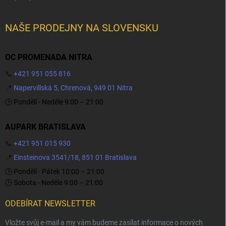
NAŠE PRODEJNY NA SLOVENSKU
OC PROMENADA NITRA
📞
+421 951 055 816
📍
Napervillská 5, Chrenová, 949 01 Nitra
🕒 Pondělí - Neděle 9:00 – 21:00
AUPARK BRATISLAVA
📞
+421 951 015 930
📍
Einsteinova 3541/18, 851 01 Bratislava
🕒 Pondělí - Pátek 10:00 – 21:00
🕒 Sobota - Neděle 9:00 – 21:00
ODEBÍRAT NEWSLETTER
Vložte svůj e-mail a my vám budeme zasílat informace o nových