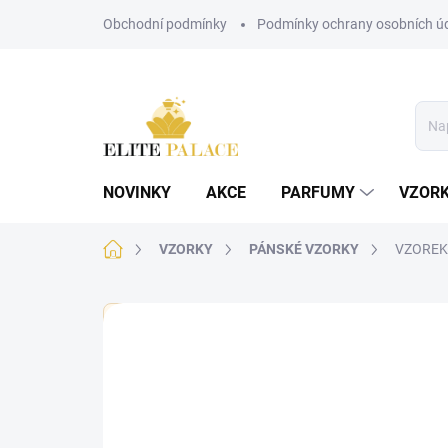
Přejít
Obchodní podmínky
Podmínky ochrany osobních ú
na
obsah
NOVINKY
AKCE
PARFUMY
VZOR
Domů
VZORKY
PÁNSKÉ VZORKY
VZOREK -
🏷️ Každý vzorek je označen nálepkou s názvem parf
Neohodnoceno
Podrobnosti hodnoce
PÁNSKÉ