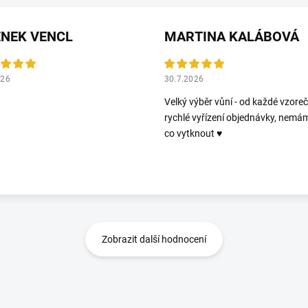
ENEK VENCL
MARTINA KALÁBOVÁ
026
30.7.2026
Velký výběr vůní - od každé vzoreč
rychlé vyřízení objednávky, nemá
co vytknout ♥️
Zobrazit další hodnocení