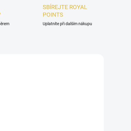
SBÍREJTE ROYAL
?
POINTS
ýběrem
Uplatníte při dalším nákupu
PÁNSKÉ
ADEM
SKLADEM
ire
VZOREK - Khadlaj Titan