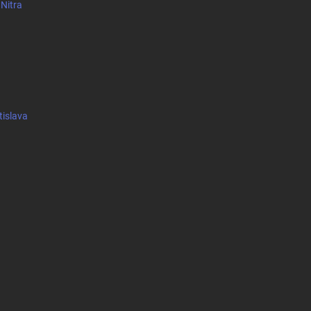
 Nitra
tislava