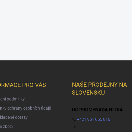
NAŠE PRODEJNY NA
ORMACE PRO VÁS
SLOVENSKU
dní podmínky
nky ochrany osobních údajů
OC PROMENADA NITRA
kladené dotazy
📞
+421 951 055 816
í zboží
📍