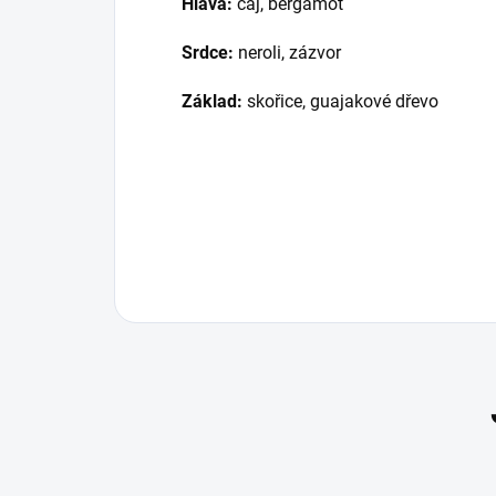
Hlava:
čaj, bergamot
Srdce:
neroli, zázvor
Základ:
skořice, guajakové dřevo