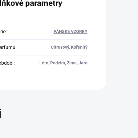
lňkové parametry
rie
:
PÁNSKÉ VZORKY
parfumu
:
Citrusový, Kořenitý
období
:
Léto, Podzim, Zima, Jaro