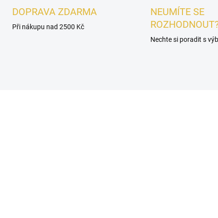
DOPRAVA ZDARMA
NEUMÍTE SE
ROZHODNOUT
Při nákupu nad 2500 Kč
Nechte si poradit s v
UNISEX
SKLADEM
SKL
OREK - Khadlaj Empire
VZOREK - Khadlaj Emp