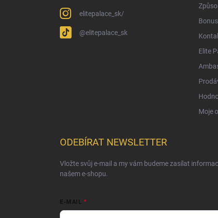
Způsob
elitepalace_sk/
Bonus
@elitepalace_sk
Konta
Elite 
Ambas
Prodá
Hodno
Moje 
ODEBÍRAT NEWSLETTER
Vložte svůj e-mail a my vám budeme zasílat informa
našem e-shopu.
E-MAIL