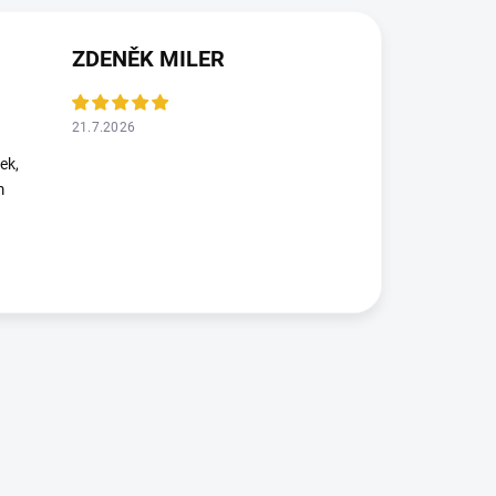
ZDENĚK MILER
21.7.2026
ek,
m