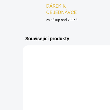
DÁREK K
OBJEDNÁVCE
za nákup nad 700Kč
Související produkty
PÁNSKÉ
UNISEX
SKLADEM
Khadlaj Karus Blu Spice
VZ