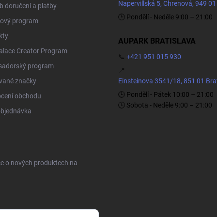
Napervillská 5, Chrenová, 949 01
 doručení a platby
🕒 Pondělí - Neděle 9:00 – 21:00
ový program
kty
AUPARK BRATISLAVA
Palace Creator Program
📞
+421 951 015 930
adorský program
📍
vané značky
Einsteinova 3541/18, 851 01 Bra
🕒 Pondělí - Pátek 10:00 – 21:00
cení obchodu
🕒 Sobota - Neděle 9:00 – 21:00
objednávka
ce o nových produktech na