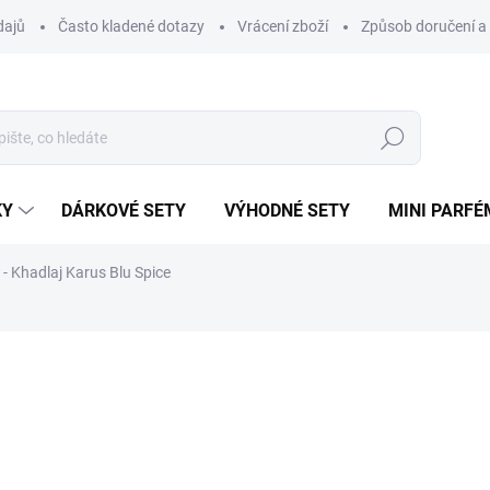
dajů
Často kladené dotazy
Vrácení zboží
Způsob doručení a 
Hledat
KY
DÁRKOVÉ SETY
VÝHODNÉ SETY
MINI PARFÉ
 Khadlaj Karus Blu Spice
ému.
ní
ZNAČKA:
KHADLAJ
48 Kč