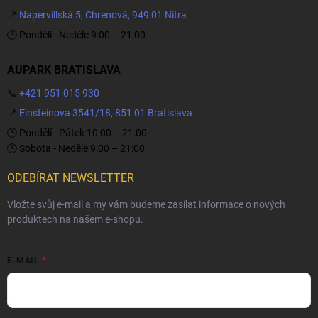
📍
Napervillská 5, Chrenová, 949 01 Nitra
🕒 Pondělí - Neděle 9:00 – 21:00
AUPARK BRATISLAVA
📞
+421 951 015 930
📍
Einsteinova 3541/18, 851 01 Bratislava
🕒 Pondělí - Pátek 10:00 – 21:00
🕒 Sobota - Neděle 9:00 – 21:00
ODEBÍRAT NEWSLETTER
Vložte svůj e-mail a my vám budeme zasílat informace o nových
produktech na našem e-shopu.
E-MAIL