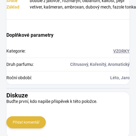
Srdce
bobule z jalovce , rozmarýn, olibanum, kakost, pepř
Základ
vetiver, kašmeran, ambroxan, dubový mech, fazole tonka
Doplňkové parametry
Kategorie
:
VZORKY
Druh parfumu
:
Citrusový, Kořenitý, Aromatický
Roční období
:
Léto, Jaro
Diskuze
Buďte první, kdo napíše příspěvek k této položce.
Přidat komentář