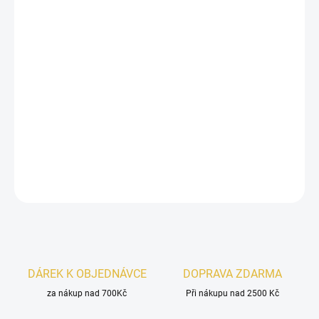
−
+
Přidat do košíku
Inspirováno
Sedley Parfums de Marly
.
Unisex parfémovaná vod
a Lattafa Maahir Legacy
se skvěle hodí
pro každého, kdo se nebojí vystoupit z davu.
Orientální svěží
vůně
pro každodenní nošení.
DETAILNÍ INFORMACE
ZEPTAT SE
HLÍDAT
DÁREK K OBJEDNÁVCE
DOPRAVA ZDARMA
za nákup nad 700Kč
Při nákupu nad 2500 Kč