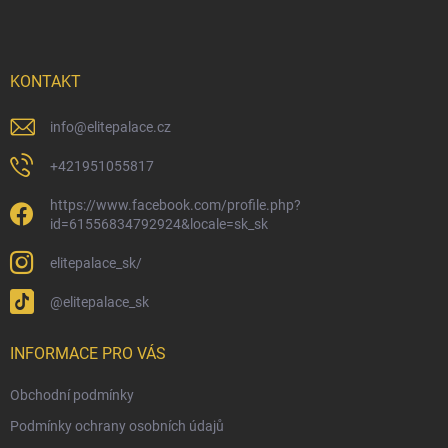
p
a
t
í
KONTAKT
info
@
elitepalace.cz
+421951055817
https://www.facebook.com/profile.php?
id=61556834792924&locale=sk_sk
elitepalace_sk/
@elitepalace_sk
INFORMACE PRO VÁS
Obchodní podmínky
Podmínky ochrany osobních údajů