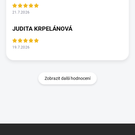
21.7.2026
JUDITA KRPELÁNOVÁ
19.7.2026
Zobrazit další hodnocení
Z
á