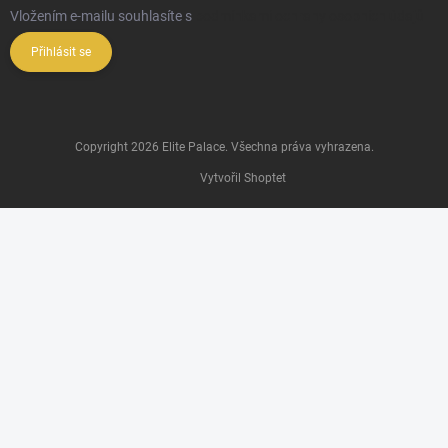
Vložením e-mailu souhlasíte s
podmínkami ochrany osobních údajů
Přihlásit se
Copyright 2026
Elite Palace
. Všechna práva vyhrazena.
Vytvořil Shoptet