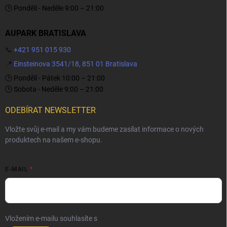
🕒 Pondělí - Neděle 9:00 – 21:00
AUPARK BRATISLAVA
📞
+421 951 015 930
📍
Einsteinova 3541/18, 851 01 Bratislava
🕒 Pondělí - Pátek 10:00 – 21:00
🕒 Sobota - Neděle 9:00 – 21:00
ODEBÍRAT NEWSLETTER
Vložte svůj e-mail a my vám budeme zasílat informace o nových
produktech na našem e-shopu.
E-MAIL
Vložením e-mailu souhlasíte s
podmínkami ochrany osobních údajů