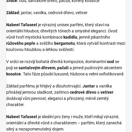
Srdce:
oud, santalové dřevo, pačuli, kořeny kosatce
Základ:
jantar, vanilka, cedrové dřevo, vetiver
Nabeel Tafaseel
je výrazný unisex parfém, který staví na
orientální hloubce, dřevitých tónech a smyslné eleganci. Úvod
vůně tvoří mystická kombinace
kadidla
, jemně pikantního
růžového pepře
a svěžího
bergamotu
, která vytváří kontrast mezi
kouřovou hloubkou a lehkou svěžestí.
V srdci se rozvíjí bohatá dřevitá kompozice, dominantní
oud
se
pojí se
santalovým dřevem, pačuli
a jemně pudrovým akcentem
kosatce
. Tato fáze působí luxusně, hluboce a velmi sofistikovaně.
Základ parfému je hřejivý a dlouhotrvající.
Jantar
a vanilka
přinášejí jemnou sladkost, zatímco
cedrové dřevo
a
vetiver
dodávají vůni pevnost, eleganci a přirozený, mírně zemitý
charakter.
Nabeel Tafaseel
je ideální pro ženy i muže, kteří milují výrazné,
orientální a dřevité vůně s charakterem – parfém, který zanechá
silný a nezapomenutelný dojem.