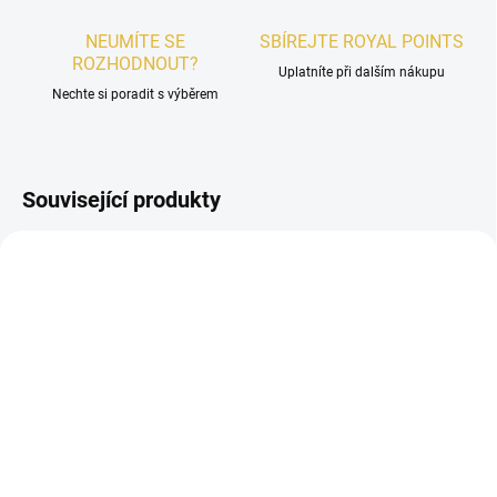
NEUMÍTE SE
SBÍREJTE ROYAL POINTS
ROZHODNOUT?
Uplatníte při dalším nákupu
Nechte si poradit s výběrem
Související produkty
UNISEX
DÁMSKÉ
SKLADEM
SKLADEM
Nabeel Tafaseel EDP
VZOREK - Oud Elite
100ml
Musky Brown