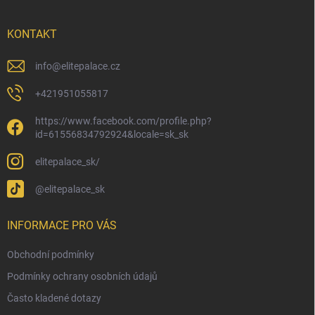
a
t
í
KONTAKT
info
@
elitepalace.cz
+421951055817
https://www.facebook.com/profile.php?
id=61556834792924&locale=sk_sk
elitepalace_sk/
@elitepalace_sk
INFORMACE PRO VÁS
Obchodní podmínky
Podmínky ochrany osobních údajů
Často kladené dotazy