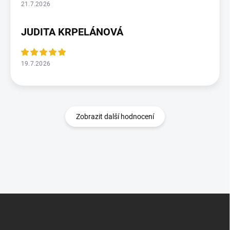
21.7.2026
JUDITA KRPELÁNOVÁ
19.7.2026
Zobrazit další hodnocení
Z
á
p