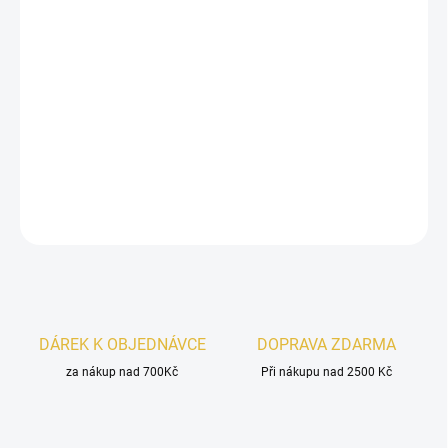
−
+
Přidat do košíku
Nabeel Tafaseel
je hluboká unisex vůně s
kadidlovým úvodem
,
bohatým
dřevito-oudovým srdcem
a hřejivým
ambrovo-
vanilkovým základem
. Elegantní, intenzivní a luxusní.
DETAILNÍ INFORMACE
ZEPTAT SE
HLÍDAT
DÁREK K OBJEDNÁVCE
DOPRAVA ZDARMA
za nákup nad 700Kč
Při nákupu nad 2500 Kč