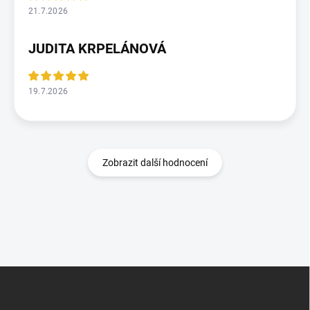
21.7.2026
JUDITA KRPELÁNOVÁ
19.7.2026
Zobrazit další hodnocení
Z
á
p