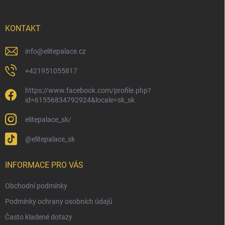
a
t
í
KONTAKT
info
@
elitepalace.cz
+421951055817
https://www.facebook.com/profile.php?
id=61556834792924&locale=sk_sk
elitepalace_sk/
@elitepalace_sk
INFORMACE PRO VÁS
Obchodní podmínky
Podmínky ochrany osobních údajů
Často kladené dotazy