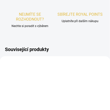
NEUMÍTE SE
SBÍREJTE ROYAL POINTS
ROZHODNOUT?
Uplatníte při dalším nákupu
Nechte si poradit s výběrem
Související produkty
PÁNSKÉ
UNISEX
SKLADEM
SKLADEM
Oud Elite Musky Black
VZOREK - Nabeel