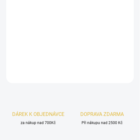
−
+
Přidat do košíku
Musky Black
je exotický pánský parfém s orientálním nádechem.
V sobě skrývá silnou esenci údolní lilie, která vytváří atraktivní a
komplexní vůni. Tento jedinečný zážitek je dokonale doplněn
aromatickou kombinací
růží
a
ambry
na konci.
DETAILNÍ INFORMACE
ZEPTAT SE
HLÍDAT
DÁREK K OBJEDNÁVCE
DOPRAVA ZDARMA
za nákup nad 700Kč
Při nákupu nad 2500 Kč