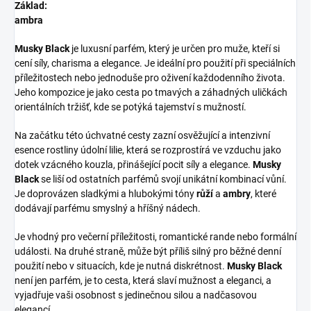
Základ:
ambra
Musky Black
je luxusní parfém, který je určen pro muže, kteří si
cení síly, charisma a elegance. Je ideální pro použití při speciálních
příležitostech nebo jednoduše pro oživení každodenního života.
Jeho kompozice je jako cesta po tmavých a záhadných uličkách
orientálních tržišť, kde se potýká tajemství s mužností.
Na začátku této úchvatné cesty zazní osvěžující a intenzivní
esence rostliny údolní lilie, která se rozprostírá ve vzduchu jako
dotek vzácného kouzla, přinášející pocit síly a elegance.
Musky
Black
se liší od ostatních parfémů svojí unikátní kombinací vůní.
Je doprovázen sladkými a hlubokými tóny
růží
a
ambry
, které
dodávají parfému smyslný a hříšný nádech.
Je vhodný pro večerní příležitosti, romantické rande nebo formální
události. Na druhé straně, může být příliš silný pro běžné denní
použití nebo v situacích, kde je nutná diskrétnost.
Musky Black
není jen parfém, je to cesta, která slaví mužnost a eleganci, a
vyjadřuje vaši osobnost s jedinečnou silou a nadčasovou
elegancí.