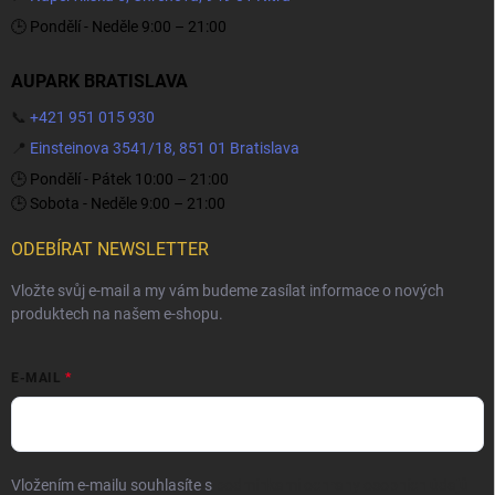
🕒 Pondělí - Neděle 9:00 – 21:00
AUPARK BRATISLAVA
📞
+421 951 015 930
📍
Einsteinova 3541/18, 851 01 Bratislava
🕒 Pondělí - Pátek 10:00 – 21:00
🕒 Sobota - Neděle 9:00 – 21:00
ODEBÍRAT NEWSLETTER
Vložte svůj e-mail a my vám budeme zasílat informace o nových
produktech na našem e-shopu.
E-MAIL
Vložením e-mailu souhlasíte s
podmínkami ochrany osobních údajů