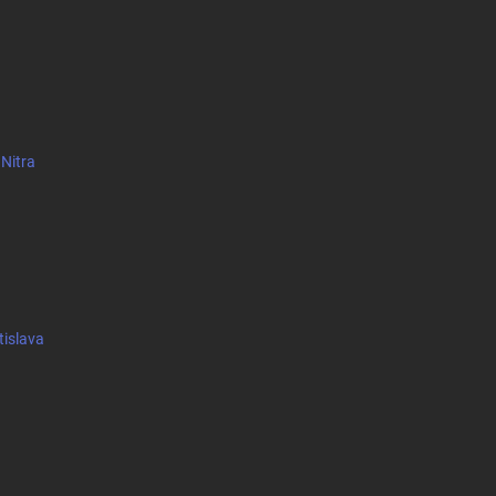
 Nitra
tislava