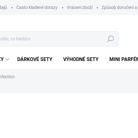
dajů
Často kladené dotazy
Vrácení zboží
Způsob doručení a 
Hledat
KY
DÁRKOVÉ SETY
VÝHODNÉ SETY
MINI PARFÉ
nfection
ému.
ní
ZNAČKA:
PARIS CORNER
48 Kč