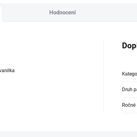
Hodnocení
Dop
vanilka
Katego
Druh p
Ročné 