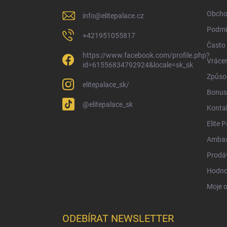
í
Obcho
info
@
elitepalace.cz
Podmí
+421951055817
Často 
https://www.facebook.com/profile.php?
Vrácen
id=61556834792924&locale=sk_sk
Způsob
elitepalace_sk/
Bonus
@elitepalace_sk
Konta
Elite 
Ambas
Prodá
Hodno
Moje 
ODEBÍRAT NEWSLETTER