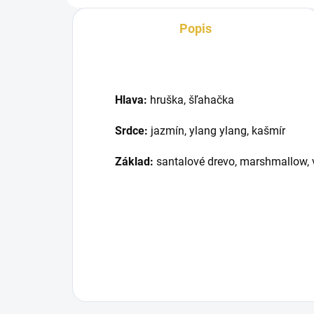
Popis
Hlava:
hruška, šľahačka
Srdce:
jazmín, ylang ylang, kašmír
Základ:
santalové drevo, marshmallow, 