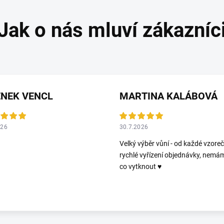
ENEK VENCL
MARTINA KALÁBOVÁ
026
30.7.2026
Velký výběr vůní - od každé vzoreč
rychlé vyřízení objednávky, nemá
co vytknout ♥️