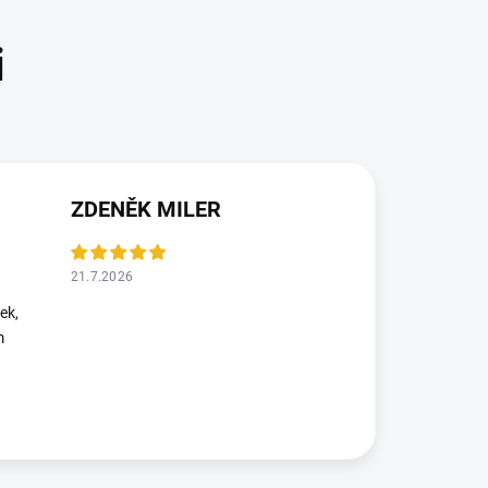
ZDENĚK MILER
21.7.2026
ek,
m