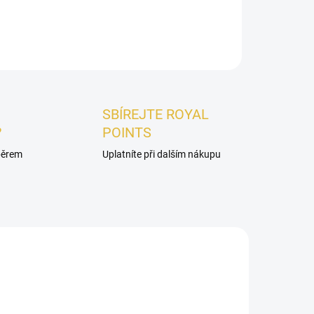
ZEPTAT SE
HLÍDAT
SBÍREJTE ROYAL
?
POINTS
ýběrem
Uplatníte při dalším nákupu
DÁMSKÉ