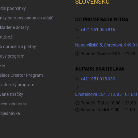
SLOVENSKU
dní podmínky
nky ochrany osobních údajů
OC PROMENADA NITRA
kladené dotazy
📞
+421 951 055 816
í zboží
📍
Napervillská 5, Chrenová, 949 01
 doručení a platby
🕒 Pondělí - Neděle 9:00 – 21:00
ový program
kty
AUPARK BRATISLAVA
Palace Creator Program
📞
+421 951 015 930
adorský program
📍
vané značky
Einsteinova 3541/18, 851 01 Bra
🕒 Pondělí - Pátek 10:00 – 21:00
cení obchodu
🕒 Sobota - Neděle 9:00 – 21:00
objednávka